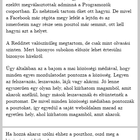
ezelőtt megválasztottak adminná a Programozók
csoportban. És nehéznek tartom őket ott hagyni. De mivel
a Facebook már régóta megy lefelé a lejtőn és az
ismerőseim nagy része sem posztol már semmit, ott kell
hagyni azt a helyet.
A Redditet valószínűleg megtartom, de csak mint olvasási
szinten. Mert bizonyos subokon először lehet értesülni
bizonyos hírekről.
Úgy általában az a bajom a mai közösségi médiával, hogy
minden egyes mozdulatodat pontozza a közösség. Legyen
az felszavazás, leszavazás, lájk vagy akármi. Jó lenne
egyszerűen egy olyan hely, ahol kiírhatom magamból, amit
akarok anélkül, hogy mások leszavaznák és eltüntetnék a
posztomat. De mivel minden közösségi médiában pontozzák
a posztokat, így egyedül a saját weboldalam marad az
egyetlen hely, ahol kiírhatom magamból, amit akarok.
Ha hozzá akarsz szólni ehhez a poszthoz, oszd meg a