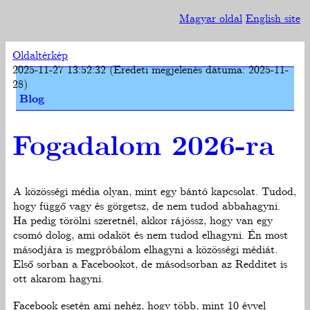
Magyar oldal
English site
Oldaltérkép
2025-11-27 13:52:32 (Eredeti megjelenés dátuma: 2025-11-
28)
Blog
Fogadalom 2026-ra
A közösségi média olyan, mint egy bántó kapcsolat. Tudod,
hogy függő vagy és görgetsz, de nem tudod abbahagyni.
Ha pedig törölni szeretnél, akkor rájössz, hogy van egy
csomó dolog, ami odaköt és nem tudod elhagyni. Én most
másodjára is megpróbálom elhagyni a közösségi médiát.
Első sorban a Facebookot, de másodsorban az Redditet is
ott akarom hagyni.
Facebook esetén ami nehéz, hogy több, mint 10 évvel